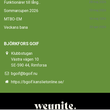
Funktionärer till lång...
28 maj 2026
Sommarcupen 2026
20 maj 2026
MTBO-EM
16 maj 2026
Veckans bana
20 apr 2026
BJÖRKFORS GOIF
Klubbstugan
Västra vägen 10
SE-590 44, Rimforsa
bgoif@bgoif.nu
https://bgoif.kanslietonline.se/