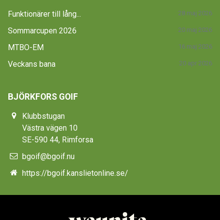
Funktionärer till lång...
28 maj 2026
Sommarcupen 2026
20 maj 2026
MTBO-EM
16 maj 2026
Veckans bana
20 apr 2026
BJÖRKFORS GOIF
Klubbstugan
Västra vägen 10
SE-590 44, Rimforsa
bgoif@bgoif.nu
https://bgoif.kanslietonline.se/