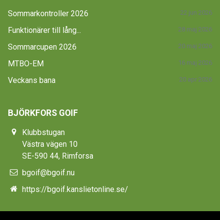
Sommarkontroller 2026
22 jun 2026
Funktionärer till lång...
28 maj 2026
Sommarcupen 2026
20 maj 2026
MTBO-EM
16 maj 2026
Veckans bana
20 apr 2026
BJÖRKFORS GOIF
Klubbstugan
Västra vägen 10
SE-590 44, Rimforsa
bgoif@bgoif.nu
https://bgoif.kanslietonline.se/