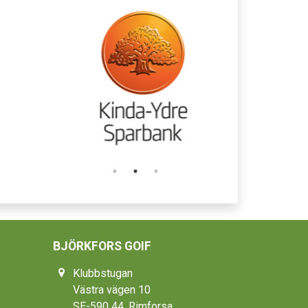
BJÖRKFORS GOIF
Klubbstugan
Västra vägen 10
SE-590 44, Rimforsa