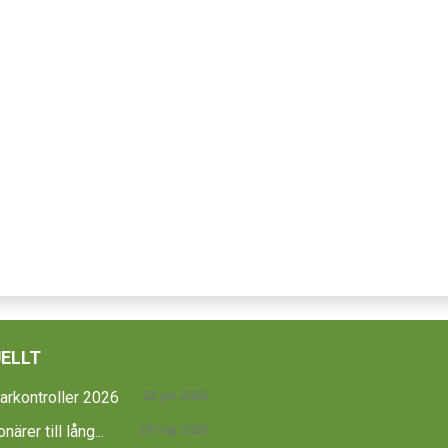
ELLT
rkontroller 2026
22 jun 2026
närer till lång...
28 maj 2026