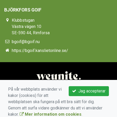
BJÖRKFORS GOIF
Klubbstugan
Västra vägen 10
SE-590 44, Rimforsa
bgoif@bgoif.nu
https://bgoif.kanslietonline.se/
På vår webbplats använder vi
Jag accepterar
kakor (cookies) för att
webbplatsen ska fungera på ett bra sätt för dig.
Genom att surfa vidare godkänner du att vi använder
kakor.
Mer information om cookies
.