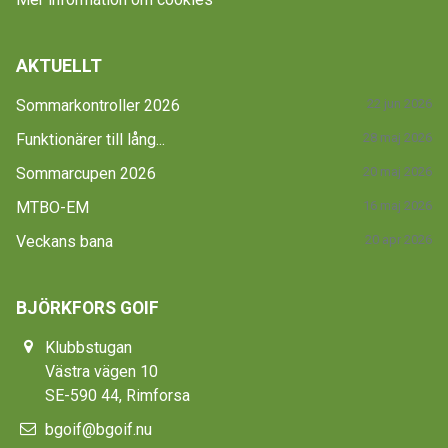
AKTUELLT
Sommarkontroller 2026
22 jun 2026
Funktionärer till lång...
28 maj 2026
Sommarcupen 2026
20 maj 2026
MTBO-EM
16 maj 2026
Veckans bana
20 apr 2026
BJÖRKFORS GOIF
Klubbstugan
Västra vägen 10
SE-590 44, Rimforsa
bgoif@bgoif.nu