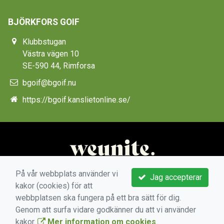
BJÖRKFORS GOIF
Klubbstugan
Västra vägen 10
SE-590 44, Rimforsa
bgoif@bgoif.nu
https://bgoif.kanslietonline.se/
På vår webbplats använder vi
Jag accepterar
kakor (cookies) för att
webbplatsen ska fungera på ett bra sätt för dig.
Genom att surfa vidare godkänner du att vi använder
kakor.
Mer information om cookies
.