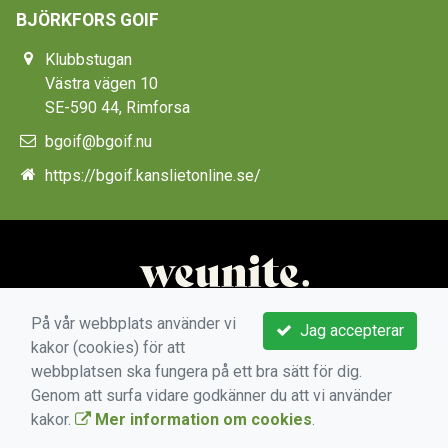
BJÖRKFORS GOIF
Klubbstugan
Västra vägen 10
SE-590 44, Rimforsa
bgoif@bgoif.nu
https://bgoif.kanslietonline.se/
På vår webbplats använder vi
Jag accepterar
kakor (cookies) för att
webbplatsen ska fungera på ett bra sätt för dig.
Genom att surfa vidare godkänner du att vi använder
kakor.
Mer information om cookies
.