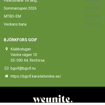
Funktionärer till lång...
Sommarcupen 2026
20 maj 2026
MTBO-EM
16 maj 2026
Veckans bana
20 apr 2026
BJÖRKFORS GOIF
Klubbstugan
Västra vägen 10
SE-590 44, Rimforsa
bgoif@bgoif.nu
https://bgoif.kanslietonline.se/