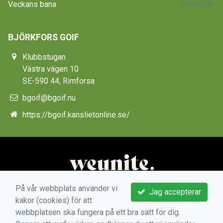
Veckans bana
20 apr 2026
BJÖRKFORS GOIF
Klubbstugan
Västra vägen 10
SE-590 44, Rimforsa
bgoif@bgoif.nu
https://bgoif.kanslietonline.se/
På vår webbplats använder vi
Jag accepterar
kakor (cookies) för att
webbplatsen ska fungera på ett bra sätt för dig.