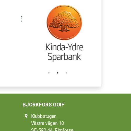
BJÖRKFORS GOIF
Klubbstugan
Västra vägen 10
SE-590 44, Rimforsa