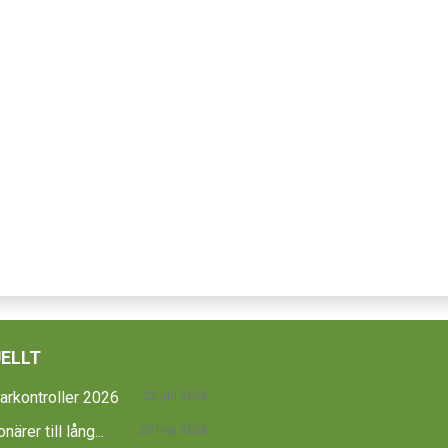
ELLT
rkontroller 2026
22 jun 2026
närer till lång...
28 maj 2026