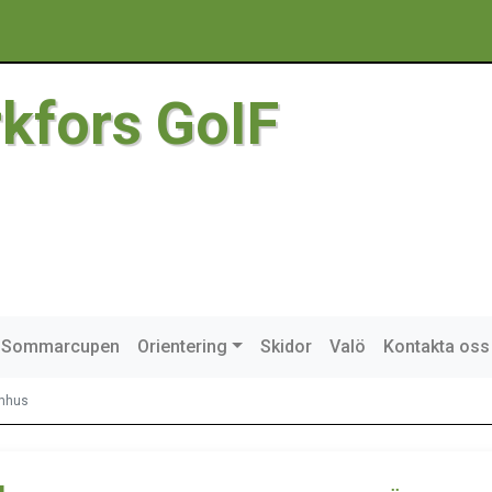
rkfors GoIF
Sommarcupen
Orientering
Skidor
Valö
Kontakta oss
omhus